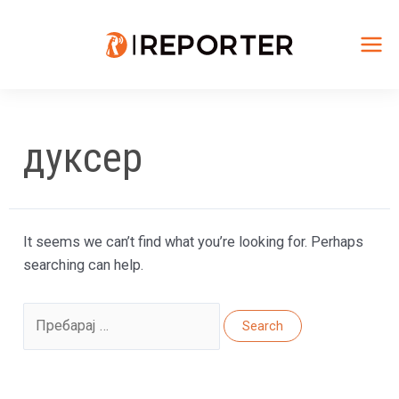
Skip
to
content
Mai
Me
дуксер
It seems we can’t find what you’re looking for. Perhaps
searching can help.
Search
for: