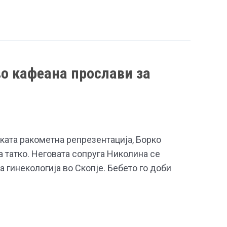
во кафеана прослави за
ката ракометна репрезентација, Борко
а татко. Неговата сопруга Николина се
а гинекологија во Скопје. Бебето го доби