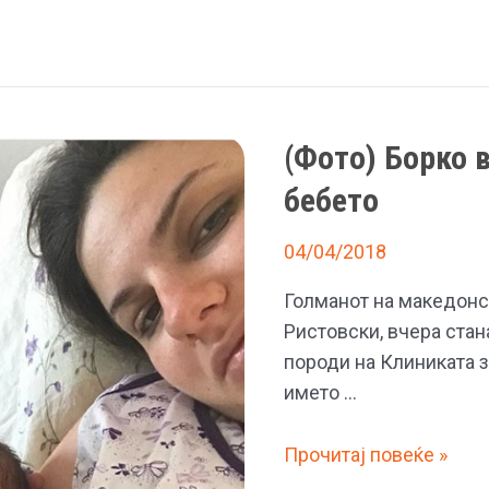
(Фото) Борко 
бебето
04/04/2018
Голманот на македонс
Ристовски, вчера стан
породи на Клиниката з
името …
(Фото)
Прочитај повеќе »
Борко