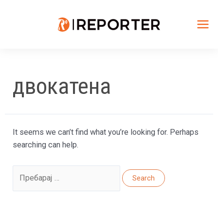
Skip
to
content
Mai
Me
двокатена
It seems we can’t find what you’re looking for. Perhaps
searching can help.
Search
for: