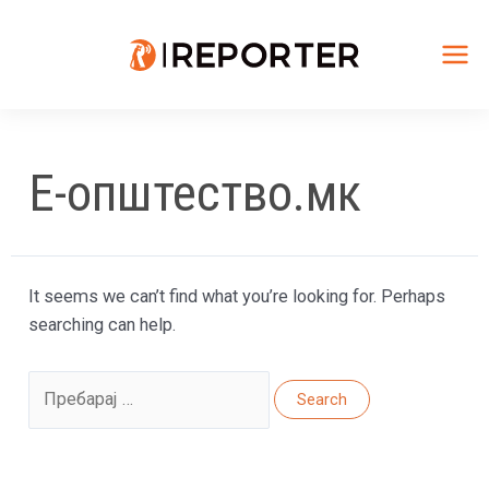
Skip
to
content
Mai
Me
Е-општество.мк
It seems we can’t find what you’re looking for. Perhaps
searching can help.
Search
for: