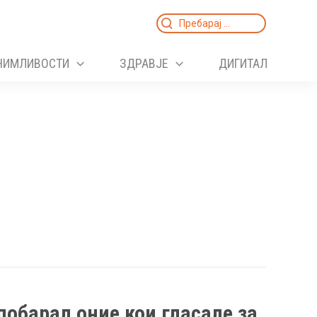
Search
for:
НИМЛИВОСТИ
ЗДРАВЈЕ
ДИГИТАЛ
побарал оние кои гласале за