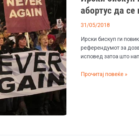
абортус да се 
31/05/2018
Ирски бискуп ги повик
референдумот за дозво
исповед затоа што нап
Ирски
Прочитај повеќе »
бискуп
побарал
оние
кои
гласале
за
абортус