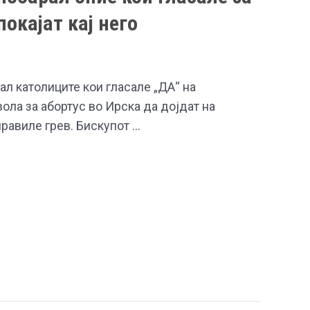
покајат кај него
ал католиците кои гласале „ДА“ на
ла за абортус во Ирска да дојдат на
равиле грев. Бискупот …