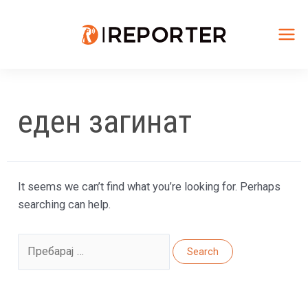
Skip
to
content
Mai
Me
еден загинат
It seems we can’t find what you’re looking for. Perhaps
searching can help.
Search
for: