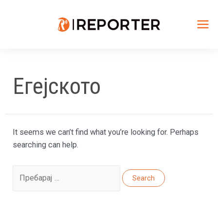
Skip
to
content
Mai
Me
Егејското
It seems we can’t find what you’re looking for. Perhaps
searching can help.
Search
for: