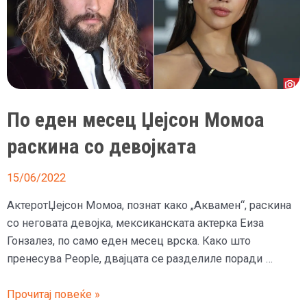
По еден месец Џејсон Момоа
раскина со девојката
15/06/2022
АктеротЏејсон Момоа, познат како „Аквамен“, раскина
со неговата девојка, мексиканската актерка Еиза
Гонзалез, по само еден месец врска. Како што
пренесува People, двајцата се разделиле поради …
По
Прочитај повеќе »