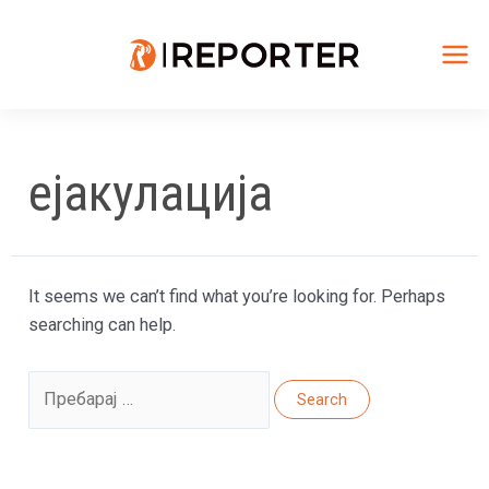
Skip
to
content
Mai
Me
ејакулација
It seems we can’t find what you’re looking for. Perhaps
searching can help.
Search
for: