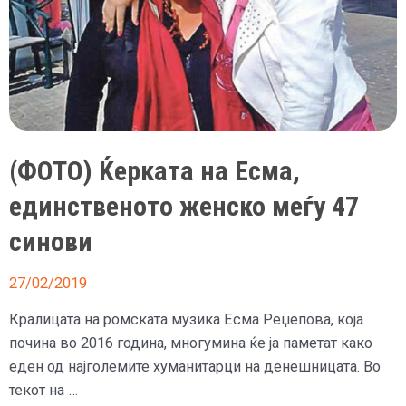
(ФОТО) Ќерката на Есма,
единственото женско меѓу 47
синови
27/02/2019
Кралицата на ромската музика Есма Реџепова, која
почина во 2016 година, многумина ќе ја паметат како
еден од најголемите хуманитарци на денешницата. Во
текот на …