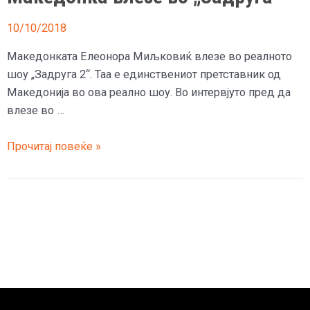
10/10/2018
Македонката Елеонора Миљковиќ влезе во реалното
шоу „Задруга 2“. Таа е единствениот претставник од
Македонија во ова реално шоу. Во интервјуто пред да
влезе во …
Македонка
Прочитај повеќе »
влезе
во
„Задруга“