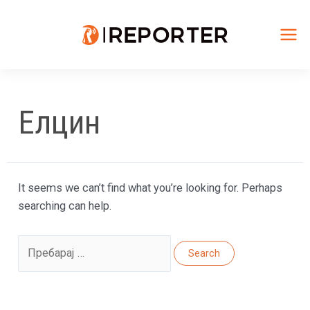
Skip
to
content
Mai
Me
Елцин
It seems we can’t find what you’re looking for. Perhaps
searching can help.
Search
for: