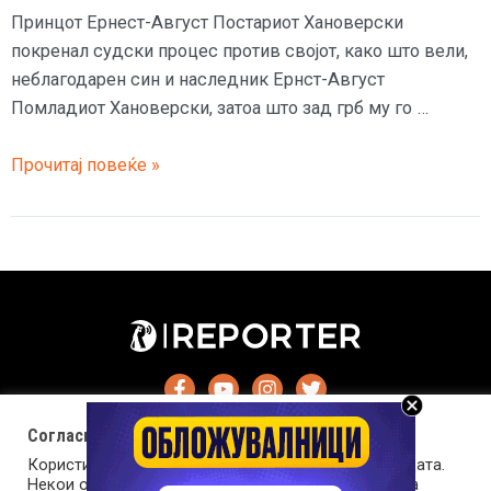
Принцот Ернест-Август Постариот Хановерски
покренал судски процес против својот, како што вели,
неблагодарен син и наследник Ернст-Август
Помладиот Хановерски, затоа што зад грб му го …
Германски
Прочитај повеќе »
принц
го
тужи
својот
син
затоа
што
му
го
Согласност за колачиња (cookies)
продал
Користиме колачиња за оптимизирање на страницата.
замокот
Некои од колачињата се од суштинско значење за