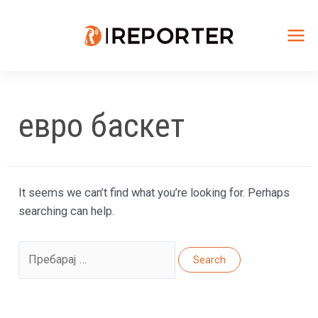
Skip
to
content
Mai
Me
евро баскет
It seems we can’t find what you’re looking for. Perhaps
searching can help.
Search
for: