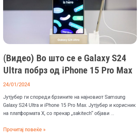
(Видео) Во што се е Galaxy S24
Ultra побрз од iPhone 15 Pro Max
24/01/2024
Јутјубер ги спореди брзините на најновиот Samsung
Galaxy S24 Ultra и iPhone 15 Pro Max. Јутјубер и корисник
на платформата X, со прекар „sakitech“ објави …
(Видео)
Прочитај повеќе »
Во