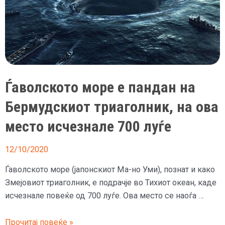
Ѓаволското море е пандан на
Бермудскиот триаголник, на ова
место исчезнале 700 луѓе
12/10/2020
Ѓаволското море (јапонскиот Ма-но Уми), познат и како
Змејовиот триаголник, е подрачје во Тихиот океан, каде
исчезнале повеќе од 700 луѓе. Ова место се наоѓа …
Ѓаволското
Прочитај повеќе »