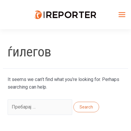
Skip
to
content
Mai
Me
ѓилегов
It seems we can’t find what you’re looking for. Perhaps
searching can help.
Search
for: