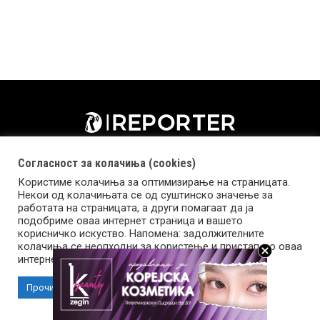
Согласност за колачиња (cookies)
Користиме колачиња за оптимизирање на страницата.
Некои од колачињата се од суштинско значење за
работата на страницата, а други помагаат да ја
подобриме оваа интернет страница и вашето
корисничко искуство. Напомена: задолжителните
колачиња се неопходни за користење и пристап до оваа
Импресум
Маркетинг
Контакт
Услови за користење
интернет страница.
Прочитај повеќе
Прифати колачиња
Copyright © 2026 Reporter.mk | Member of Clip Media Group