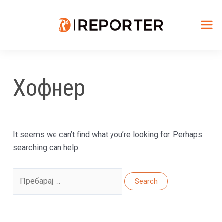
Skip
to
content
Mai
Me
Хофнер
It seems we can’t find what you’re looking for. Perhaps
searching can help.
Search
for: