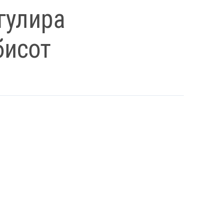
гулира
бисот