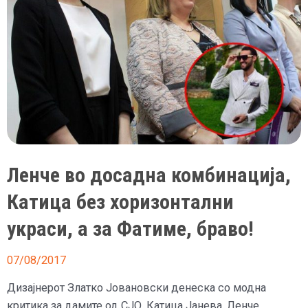
Ленче во досадна комбинација,
Катица без хоризонтални
украси, а за Фатиме, браво!
07/08/2017
Дизајнерот Златко Јовановски денеска со модна
критика за дамите од СЈО, Катица Јанева, Ленче