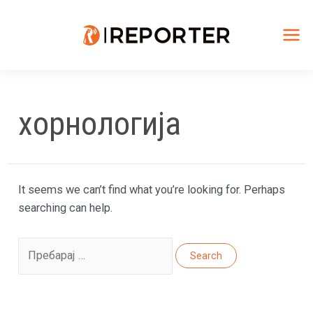
Skip
to
content
Mai
Me
хорнологија
It seems we can’t find what you’re looking for. Perhaps
searching can help.
Search
for: