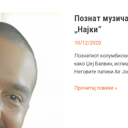
Познат музича
„Најки“
10/12/2020
Познатиот колумбиски
како Џеј Балвин, испиш
Неговите патики Air Jor
Познат
Прочитај повеќе »
музичар
испиша
историја
со
„Најки“