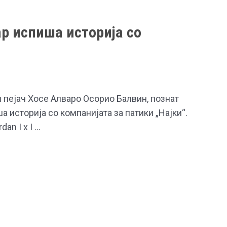
р испиша историја со
 пејач Хосе Алваро Осорио Балвин, познат
а историја со компанијата за патики „Најки“.
dan I x I …