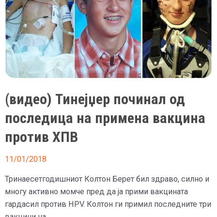
(видео) Тинејџер починал од
последица на примена вакцина
против ХПВ
11/01/2018
Тринаесетгодишниот Колтон Берет бил здраво, силно и
многу активно момче пред да ја прими вакцината
гардасил против HPV. Колтон ги примил последните три
вакцини на …