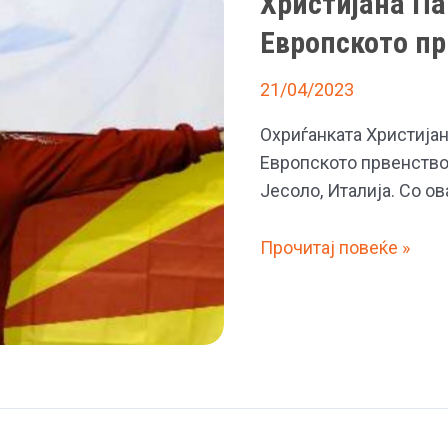
Христијана Па
Христијана
Парулеска
Европското пр
која
21/04/2023
освои
злато
Охриѓанката Христија
на
Европското првенство
Европското
Јесоло, Италија. Со о
првенство
во
Христијана
Прочитај повеќе »
традиционално
Парулеска
таеквондо
освои
сребро
на
Европското
првенство
по