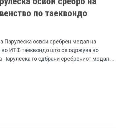
рулеска освои сребро на
венство по таеквондо
на Парулеска освои сребрен медал на
 во ИТФ таеквондо што се одржува во
ва Парулеска го одбрани сребрениот медал …