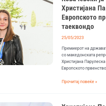
Христијана Па
Европското п
таеквондо
25/05/2023
Премиерот на држава
со македонската репр
Христијана Парулеска 
Европското првенство
Ковачевски
Прочитај повеќе »
ја
запозна
охриѓанката