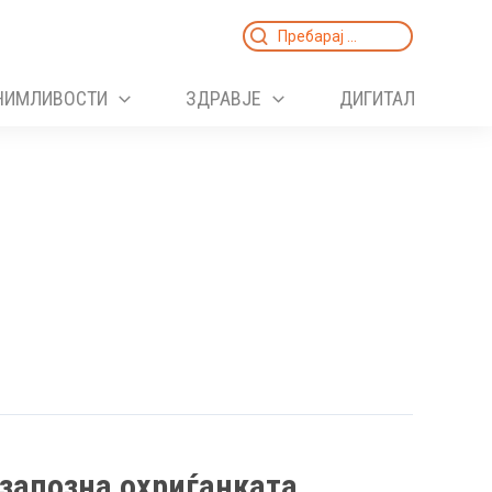
Search
for:
НИМЛИВОСТИ
ЗДРАВЈЕ
ДИГИТАЛ
 запозна охриѓанката