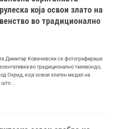
рулеска која освои злато на
рвенство во традиционално
та Димитар Ковачевски се фотографираше
езентативка во традиционално таеквондо,
од Охрид, која освои златен медал на
 што …