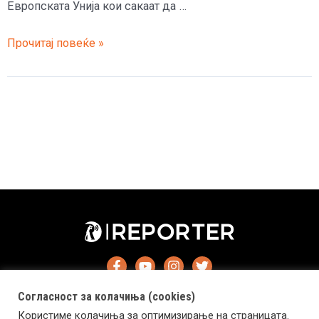
Европската Унија кои сакаат да …
Орбан
Прочитај повеќе »
вети
дека
ќе
се
бори
против
сите
кои
сакаат
да
го
сменат
христијанскиот
Согласност за колачиња (cookies)
идентитет
Користиме колачиња за оптимизирање на страницата.