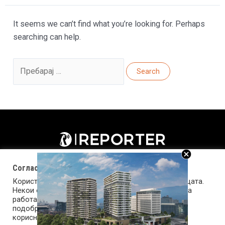
It seems we can’t find what you’re looking for. Perhaps
searching can help.
Search
for:
Согласност за колачиња (cookies)
Користиме колачиња за оптимизирање на страницата.
Некои од колачињата се од суштинско значење за
работата на страницата, а други помагаат да ја
подобриме оваа интернет страница и вашето
корисничко искуство. Напомена: задолжителните