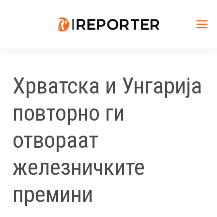
Skip
to
content
Mai
Me
Хрватска и Унгарија
повторно ги
отвораат
железничките
премини