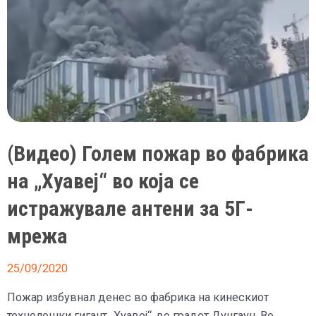
(Видео) Голем пожар во фабрика
на „Хуавеј“ во која се
истражувале антени за 5Г-
мрежа
25/09/2020
Пожар избувнал денес во фабрика на кинескиот
технолошки гигант „Хуавеј“, во градот Дунгаун. Во