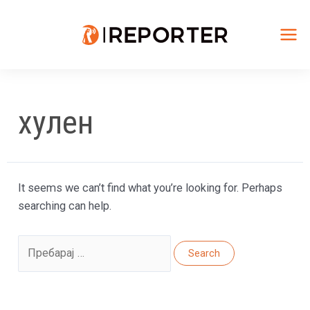
Skip
to
content
Mai
Me
хулен
It seems we can’t find what you’re looking for. Perhaps
searching can help.
Search
for: