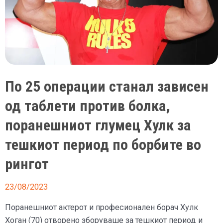
По 25 операции станал зависен
од таблети против болка,
поранешниот глумец Хулк за
тешкиот период по борбите во
рингот
23/08/2023
Поранешниот актерот и професионален борач Хулк
Хоган (70) отворено зборуваше за тешкиот период и