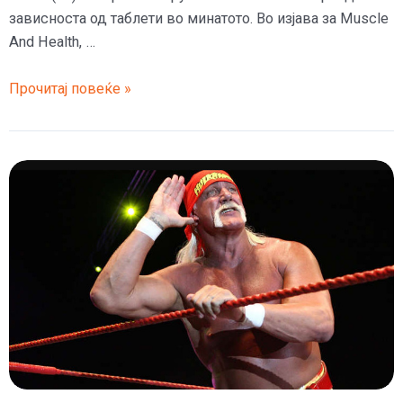
зависноста од таблети во минатото. Во изјава за Muscle
And Health, …
По
Прочитај повеќе »
25
операции
станал
зависен
од
таблети
против
болка,
поранешниот
глумец
Хулк
за
тешкиот