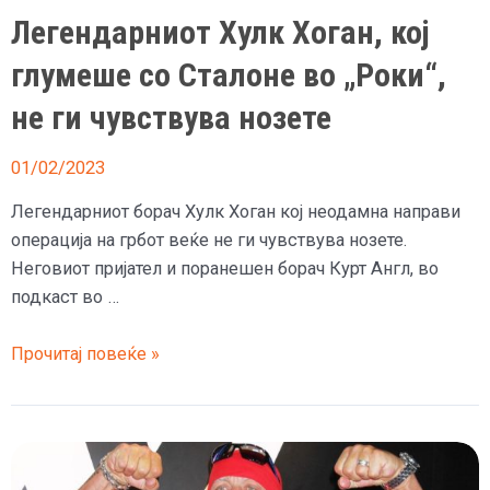
период
Легендарниот Хулк Хоган, кој
по
глумеше со Сталоне во „Роки“,
борбите
во
не ги чувствува нозете
рингот
01/02/2023
Легендарниот борач Хулк Хоган кој неодамна направи
операција на грбот веќе не ги чувствува нозете.
Неговиот пријател и поранешен борач Курт Англ, во
подкаст во …
Легендарниот
Прочитај повеќе »
Хулк
Хоган,
кој
глумеше