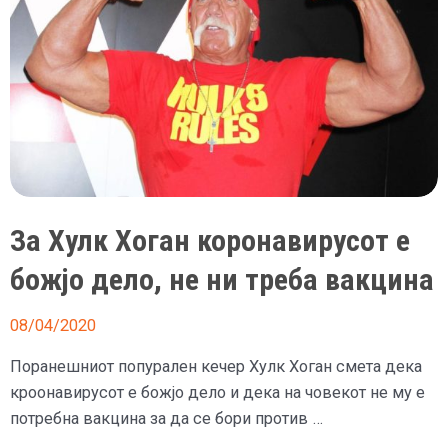
со
Сталоне
во
„Роки“,
не
ги
чувствува
нозете
За Хулк Хоган коронавирусот е
божјо дело, не ни треба вакцина
08/04/2020
Поранешниот попурален кечер Хулк Хоган смета дека
кроонавирусот е божјо дело и дека на човекот не му е
потребна вакцина за да се бори против …