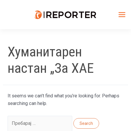
Skip
to
content
Mai
Me
Хуманитарен
настан „За ХАЕ
It seems we can’t find what you’re looking for. Perhaps
searching can help.
Search
for: