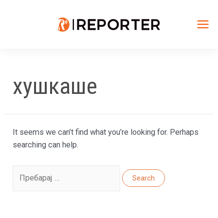
Skip
to
content
Mai
Me
хушкаше
It seems we can’t find what you’re looking for. Perhaps
searching can help.
Search
for: