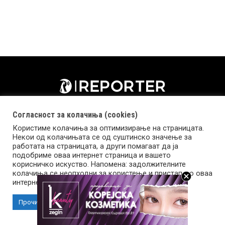
Согласност за колачиња (cookies)
Користиме колачиња за оптимизирање на страницата.
Некои од колачињата се од суштинско значење за
работата на страницата, а други помагаат да ја
подобриме оваа интернет страница и вашето
корисничко искуство. Напомена: задолжителните
колачиња се неопходни за користење и пристап до оваа
Импресум
Маркетинг
Контакт
Услови за користење
интернет страница.
Прочитај повеќе
Прифати колачиња
Copyright © 2026 Reporter.mk | Member of Clip Media Group