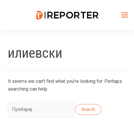
Skip
to
content
Mai
Me
илиевски
It seems we can’t find what you’re looking for. Perhaps
searching can help.
Search
for: