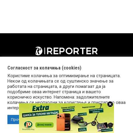
Согласност за колачиња (cookies)
Користиме колачиња за оптимизирање на страницата.
Некои од колачињата се од суштинско значење за
работата на страницата, а други помагаат да ја
подобриме оваа интернет страница и вашето
корисничко искуство. Напомена: задолжителните
колачиња се неопходни за користење и пристап до оваа
Импресум
Маркетинг
Контакт
Услови за користење
интернет страница.
Прочитај повеќе
Прифати колачиња
Copyright © 2026 Reporter.mk | Member of Clip Media Group