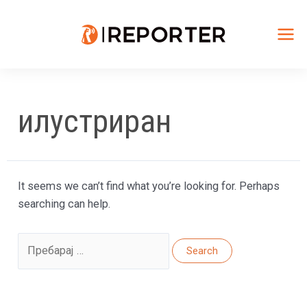
Skip
to
content
Mai
Me
илустриран
It seems we can’t find what you’re looking for. Perhaps
searching can help.
Search
for: