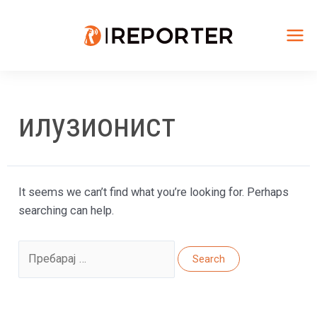
Skip
to
content
Mai
Me
илузионист
It seems we can’t find what you’re looking for. Perhaps
searching can help.
Search
for: