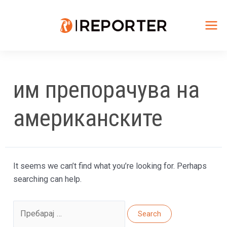
Skip
to
content
Mai
Me
им препорачува на
американските
It seems we can’t find what you’re looking for. Perhaps
searching can help.
Search
for: