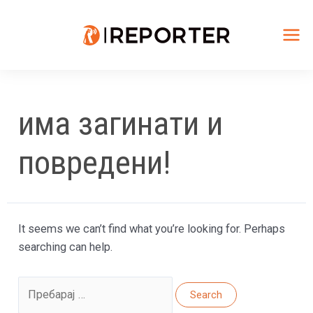
Skip
to
content
Mai
Me
има загинати и
повредени!
It seems we can’t find what you’re looking for. Perhaps
searching can help.
Search
for: