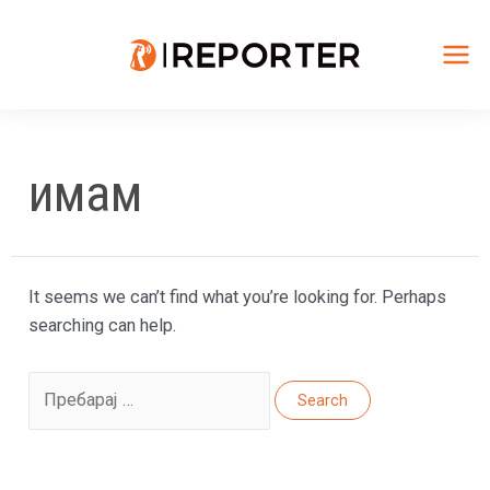
Skip
to
content
Mai
Me
имам
It seems we can’t find what you’re looking for. Perhaps
searching can help.
Search
for: