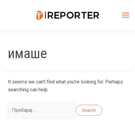
Skip
to
content
Mai
Me
имаше
It seems we can’t find what you’re looking for. Perhaps
searching can help.
Search
for: