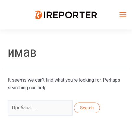
Skip
to
content
Mai
Me
имав
It seems we can’t find what you’re looking for. Perhaps
searching can help.
Search
for: