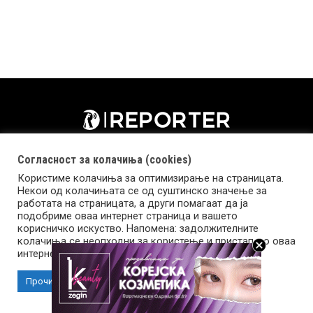
Согласност за колачиња (cookies)
Користиме колачиња за оптимизирање на страницата.
Некои од колачињата се од суштинско значење за
работата на страницата, а други помагаат да ја
подобриме оваа интернет страница и вашето
корисничко искуство. Напомена: задолжителните
колачиња се неопходни за користење и пристап до оваа
Импресум
Маркетинг
Контакт
Услови за користење
интернет страница.
Прочитај повеќе
Прифати колачиња
Copyright © 2026 Reporter.mk | Member of Clip Media Group