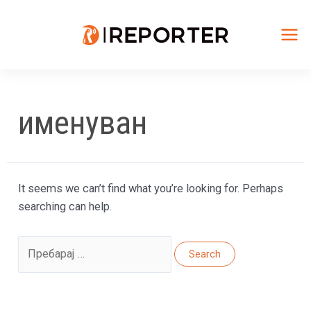
Skip
to
content
Mai
Me
именуван
It seems we can’t find what you’re looking for. Perhaps
searching can help.
Search
for: