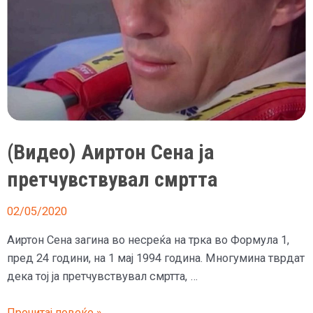
(Видео) Аиртон Сена ја
претчувствувал смртта
02/05/2020
Аиртон Сена загина во несреќа на трка во Формула 1,
пред 24 години, на 1 мај 1994 година. Многумина тврдат
дека тој ја претчувствувал смртта, …
(Видео)
Прочитај повеќе »