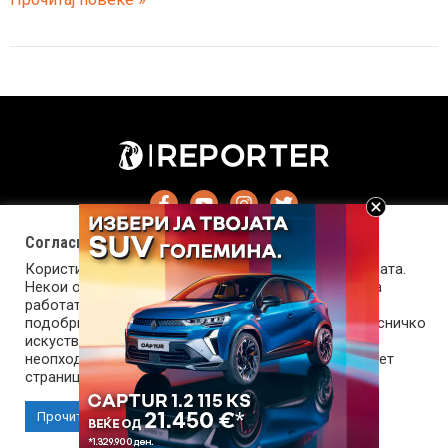
Аиртон
Сена
ја
претчувствувал
смртта
Согласност за колачиња (cookies)
Користиме колачиња за оптимизирање на страницата.
Некои од колачињата се од суштинско значење за
работата на страницата, а други помагаат да ја
подобриме оваа интернет страница и вашето корисничко
искуство. Напомена: задолжителните колачиња се
Импресум
Маркетинг
Контакт
Услови за користење
неопходни за користење и пристап до оваа интернет
страница.
Copyright © 2026 Reporter.mk | Member of Clip Media Group
Прочитај повеќе
Прифати колачиња