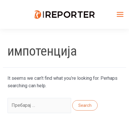
Skip
to
content
Mai
Me
импотенција
It seems we can’t find what you’re looking for. Perhaps
searching can help.
Search
for: