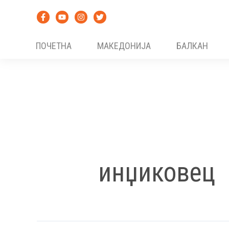
Skip
to
content
ПОЧЕТНА
МАКЕДОНИЈА
БАЛКАН
инџиковец