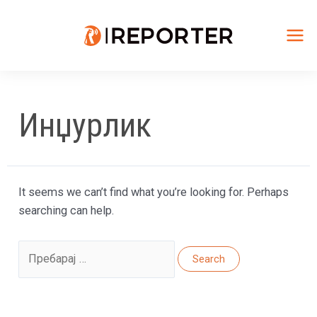
Skip
to
content
Mai
Me
Инџурлик
It seems we can’t find what you’re looking for. Perhaps
searching can help.
Search
for: