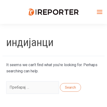
Skip
to
content
Mai
Me
индијанци
It seems we can’t find what you’re looking for. Perhaps
searching can help.
Search
for: