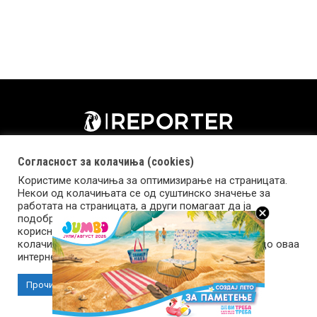
Согласност за колачиња (cookies)
Користиме колачиња за оптимизирање на страницата.
Некои од колачињата се од суштинско значење за
работата на страницата, а други помагаат да ја
подобриме оваа интернет страница и вашето
корисничко искуство. Напомена: задолжителните
колачиња се неопходни за користење и пристап до оваа
Импресум
Маркетинг
Контакт
Услови за користење
интернет страница.
Прочитај повеќе
Прифати колачиња
Copyright © 2026 Reporter.mk | Member of Clip Media Group