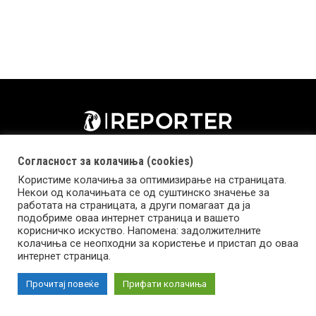
Согласност за колачиња (cookies)
Користиме колачиња за оптимизирање на страницата.
Некои од колачињата се од суштинско значење за
работата на страницата, а други помагаат да ја
подобриме оваа интернет страница и вашето
корисничко искуство. Напомена: задолжителните
колачиња се неопходни за користење и пристап до оваа
Импресум
Маркетинг
Контакт
Услови за користење
интернет страница.
Прочитај повеќе
Прифати колачиња
Copyright © 2026 Reporter.mk | Member of Clip Media Group