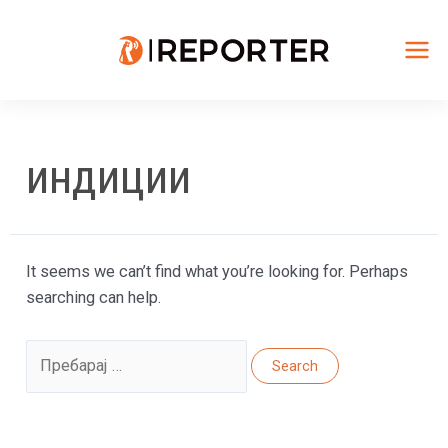
Skip
to
content
Mai
Me
индиции
It seems we can’t find what you’re looking for. Perhaps
searching can help.
Search
for: