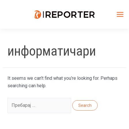
Skip
to
content
Mai
Me
информатичари
It seems we can’t find what you’re looking for. Perhaps
searching can help.
Search
for: