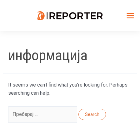
Skip
to
content
Mai
Me
информација
It seems we can’t find what you’re looking for. Perhaps
searching can help.
Search
for: