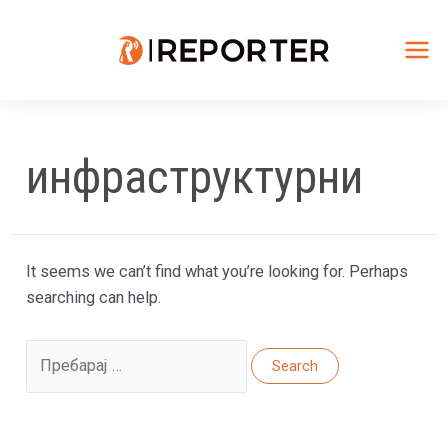
Skip
to
content
Mai
Me
инфраструктурни
It seems we can’t find what you’re looking for. Perhaps
searching can help.
Search
for: