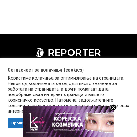
Согласност за колачиња (cookies)
Користиме колачиња за оптимизирање на страницата.
Некои од колачињата се од суштинско значење за
работата на страницата, а други помагаат да ја
подобриме оваа интернет страница и вашето
корисничко искуство. Напомена: задолжителните
колачиња се неопходни за користење и пристап до оваа
Импресум
Маркетинг
Контакт
Услови за користење
интернет страница.
Прочитај повеќе
Прифати колачиња
Copyright © 2026 Reporter.mk | Member of Clip Media Group