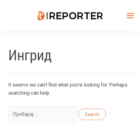
Skip
to
content
Mai
Me
Ингрид
It seems we can’t find what you’re looking for. Perhaps
searching can help.
Search
for: