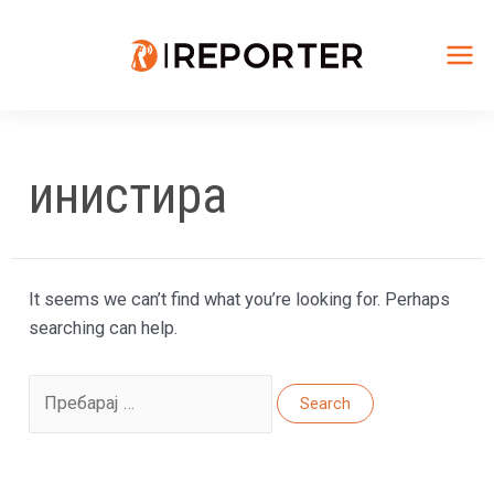
Skip
to
content
Mai
Me
инистира
It seems we can’t find what you’re looking for. Perhaps
searching can help.
Search
for: